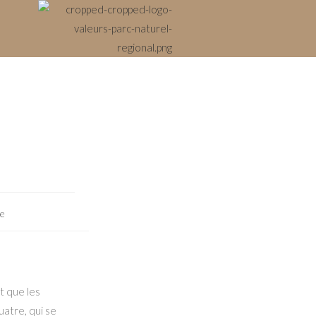
re
nt que les
uatre, qui se