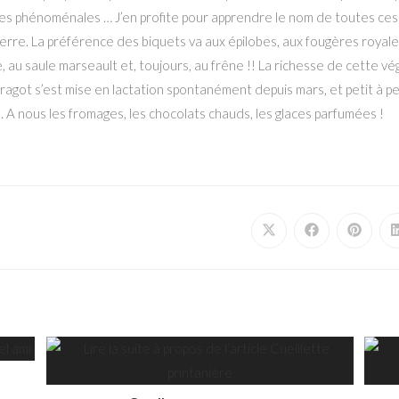
es phénoménales … J’en profite pour apprendre le nom de toutes ces
e terre. La préférence des biquets va aux épilobes, aux fougères royale
, au saule marseault et, toujours, au frêne !! La richesse de cette vé
Taragot s’est mise en lactation spontanément depuis mars, et petit à pe
 A nous les fromages, les chocolats chauds, les glaces parfumées !