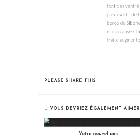
font des ventré
j’ai vu sortir d
berce de Sibérie
elle la cause ? 
traite augmente.
PLEASE SHARE THIS
VOUS DEVRIEZ ÉGALEMENT AIMER
Votre nouvel ami