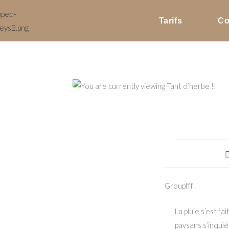
Tarifs
Co
Groupfff !
La pluie s’est fa
paysans s’inquiét