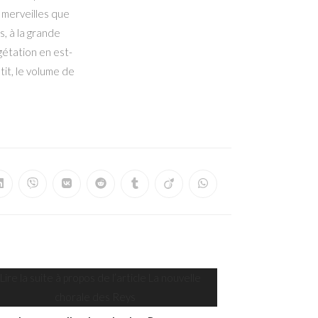
 merveilles que
s, à la grande
gétation en est-
tit, le volume de